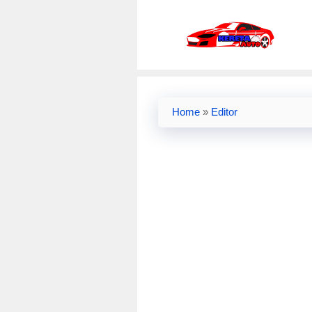
Skip
to
content
Home
»
Editor