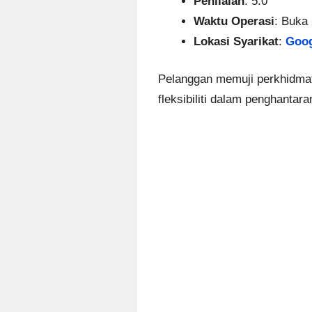
Penilaian
: 5.0
Waktu Operasi
: Buka
Lokasi Syarikat
:
Goog
Pelanggan memuji perkhidma
fleksibiliti dalam penghanta