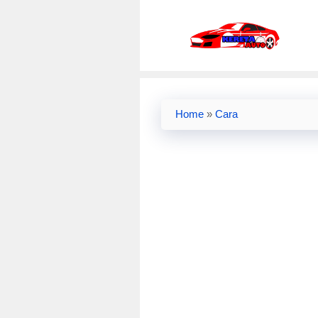
Skip
to
content
Home
»
Cara