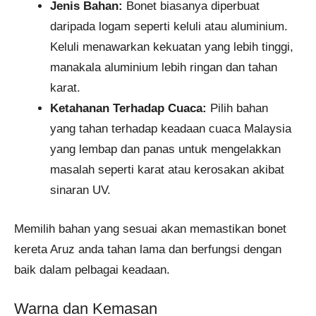
Jenis Bahan:
Bonet biasanya diperbuat
daripada logam seperti keluli atau aluminium.
Keluli menawarkan kekuatan yang lebih tinggi,
manakala aluminium lebih ringan dan tahan
karat.
Ketahanan Terhadap Cuaca:
Pilih bahan
yang tahan terhadap keadaan cuaca Malaysia
yang lembap dan panas untuk mengelakkan
masalah seperti karat atau kerosakan akibat
sinaran UV.
Memilih bahan yang sesuai akan memastikan bonet
kereta Aruz anda tahan lama dan berfungsi dengan
baik dalam pelbagai keadaan.
Warna dan Kemasan