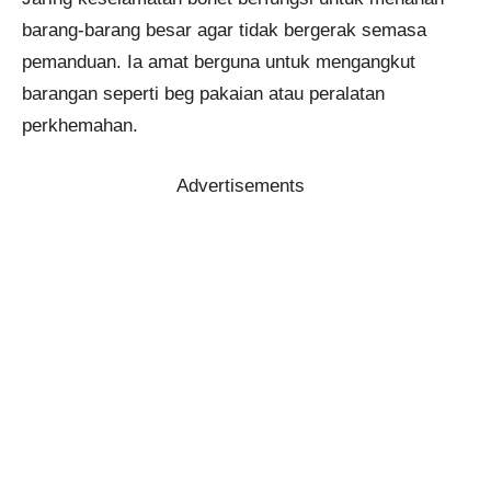
barang-barang besar agar tidak bergerak semasa
pemanduan. Ia amat berguna untuk mengangkut
barangan seperti beg pakaian atau peralatan
perkhemahan.
Advertisements