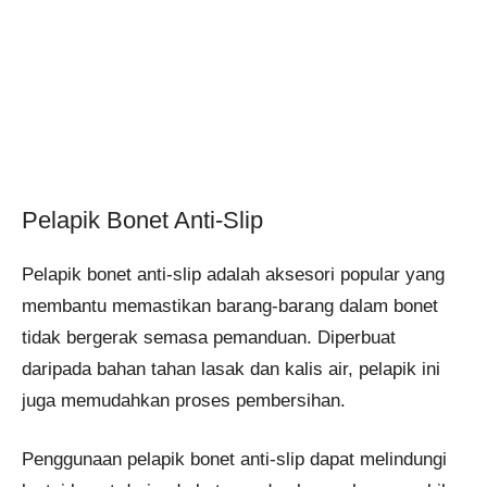
Pelapik Bonet Anti-Slip
Pelapik bonet anti-slip adalah aksesori popular yang
membantu memastikan barang-barang dalam bonet
tidak bergerak semasa pemanduan. Diperbuat
daripada bahan tahan lasak dan kalis air, pelapik ini
juga memudahkan proses pembersihan.
Penggunaan pelapik bonet anti-slip dapat melindungi