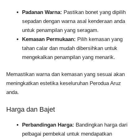
Padanan Warna:
Pastikan bonet yang dipilih
sepadan dengan warna asal kenderaan anda
untuk penampilan yang seragam.
Kemasan Permukaan:
Pilih kemasan yang
tahan calar dan mudah dibersihkan untuk
mengekalkan penampilan yang menarik.
Memastikan warna dan kemasan yang sesuai akan
meningkatkan estetika keseluruhan Perodua Aruz
anda.
Harga dan Bajet
Perbandingan Harga:
Bandingkan harga dari
pelbagai pembekal untuk mendapatkan