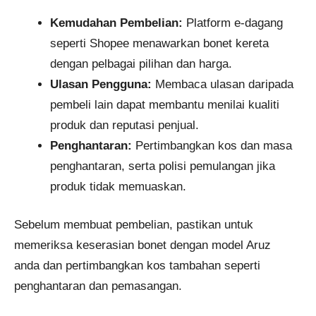
Kemudahan Pembelian:
Platform e-dagang
seperti Shopee menawarkan bonet kereta
dengan pelbagai pilihan dan harga.
Ulasan Pengguna:
Membaca ulasan daripada
pembeli lain dapat membantu menilai kualiti
produk dan reputasi penjual.
Penghantaran:
Pertimbangkan kos dan masa
penghantaran, serta polisi pemulangan jika
produk tidak memuaskan.
Sebelum membuat pembelian, pastikan untuk
memeriksa keserasian bonet dengan model Aruz
anda dan pertimbangkan kos tambahan seperti
penghantaran dan pemasangan.