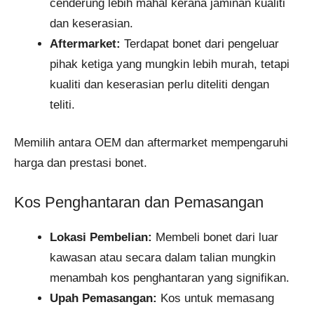
cenderung lebih mahal kerana jaminan kualiti
dan keserasian.
Aftermarket:
Terdapat bonet dari pengeluar
pihak ketiga yang mungkin lebih murah, tetapi
kualiti dan keserasian perlu diteliti dengan
teliti.
Memilih antara OEM dan aftermarket mempengaruhi
harga dan prestasi bonet.
Kos Penghantaran dan Pemasangan
Lokasi Pembelian:
Membeli bonet dari luar
kawasan atau secara dalam talian mungkin
menambah kos penghantaran yang signifikan.
Upah Pemasangan:
Kos untuk memasang