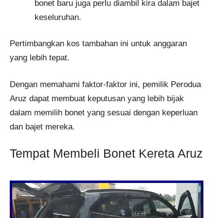
bonet baru juga perlu diambil kira dalam bajet
keseluruhan.
Pertimbangkan kos tambahan ini untuk anggaran
yang lebih tepat.
Dengan memahami faktor-faktor ini, pemilik Perodua
Aruz dapat membuat keputusan yang lebih bijak
dalam memilih bonet yang sesuai dengan keperluan
dan bajet mereka.
Tempat Membeli Bonet Kereta Aruz