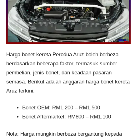
Harga bonet kereta Perodua Aruz boleh berbeza
berdasarkan beberapa faktor, termasuk sumber
pembelian, jenis bonet, dan keadaan pasaran
semasa. Berikut adalah anggaran harga bonet kereta
Aruz terkini:
Bonet OEM: RM1.200 – RM1.500
Bonet Aftermarket: RM800 – RM1.100
Nota: Harga mungkin berbeza bergantung kepada